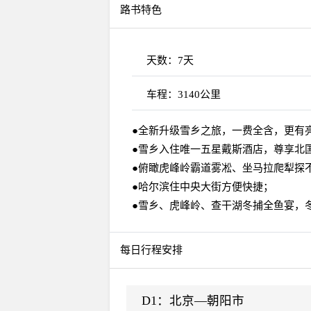
路书特色
天数：
7天
车程：
3140公里
●全新升级雪乡之旅，一费全含，更有
●雪乡入住唯一五星戴斯酒店，尊享北
●俯瞰虎峰岭霸道雾凇、坐马拉爬犁探
●哈尔滨住中央大街方便快捷；
●雪乡、虎峰岭、查干湖冬捕全鱼宴，
每日行程安排
D1：
北京—朝阳市