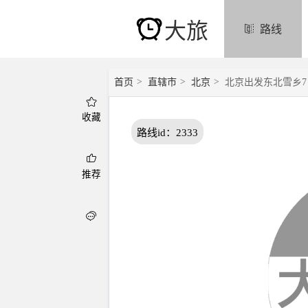
大旅
路线
首页
>
直辖市
>
北京
>
北京出发东北雪乡
收藏
路线id：2333
推荐