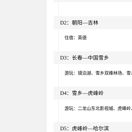
D2：
朝阳—吉林
住宿：英德
D3：
长春—中国雪乡
游玩：镜泊湖、雪乡双峰林场、雪
D4：
雪乡—虎峰岭
游玩：二龙山东北影视城、虎峰岭
D5：
虎峰岭—哈尔滨