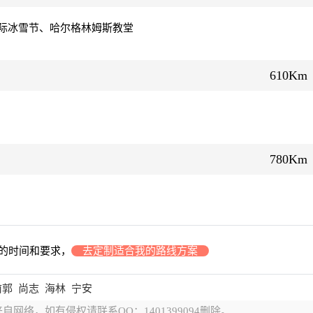
际冰雪节、哈尔格林姆斯教堂
610Km
780Km
的时间和要求，
去定制适合我的路线方案
前郭
尚志
海林
宁安
自网络，如有侵权请联系QQ：1401399094删除。