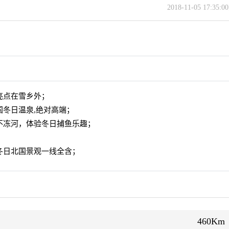
2018-11-05 17:35:
亮点在雪乡外；
国冬日温泉,绝对高端；
不冻河，体验冬日捕鱼乐趣；
冬日北国景观一线全含；
460Km