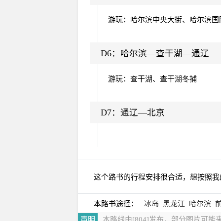
游玩：哈尔滨中央大街、哈尔滨国
D6：
哈尔滨—查干湖—通辽
游玩：查干湖、查干湖冬捕
D7：
通辽—北京
这个路书的行程安排很合适，想按照我
本路书途径：
冰岛
黑龙江
哈尔滨
声明
本路线由[804]发布，部分图片可能来