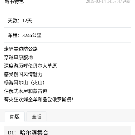
路书特色
2019-03-14 14:57:47更新
天数：
12天
车程：
3246公里
走醉美边防公路
穿越草原腹地
深度游历呼伦贝尔大草原
感受俄国风情魅力
畅游阿尔山（火山）
住俄式木屋和蒙古包
篝火狂欢烤全羊和品尝俄罗斯餐！
简版
全版
哈尔滨集合
D1：