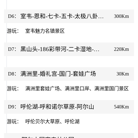
室韦-恩和-七卡-五卡-太极八卦
D6：
300Km
图-黑山头
游玩：
室韦魅力名镇景区
黑山头-186彩带河-二卡湿地-猛
D7：
220Km
犸公园-满洲里
满洲里-婚礼宫-国门-套娃广场
D8：
30Km
游玩：
满洲里套娃广场、满洲里口岸、满洲里国门景区
呼伦湖-呼和诺尔草原-阿尔山
D9：
540Km
游玩：
呼伦贝尔大草原、呼伦湖