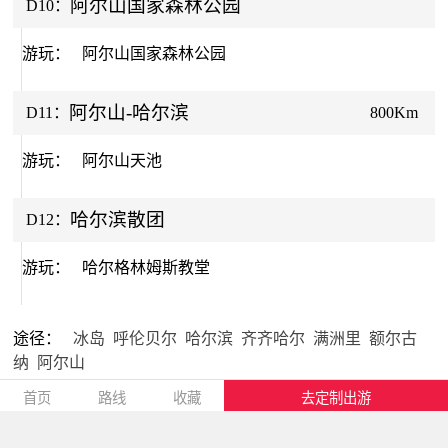
阿尔山国家森林公园
D10：
游玩：
阿尔山国家森林公园
阿尔山-哈尔滨
D11：
800Km
游玩：
阿尔山天池
哈尔滨散团
D12：
游玩：
哈尔格林姆斯教堂
途径：
冰岛
呼伦贝尔
哈尔滨
齐齐哈尔
满洲里
额尔古
纳
阿尔山
首页
路线
收藏
去定制出游