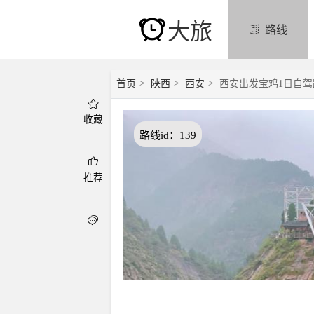
大旅
路线
首页
>
陕西
>
西安
>
西安出发宝鸡1日自
收藏
路线id：139
推荐