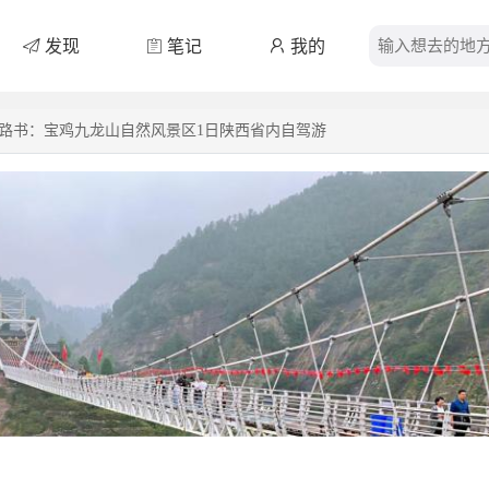
发现
笔记
我的
驾路书：宝鸡九龙山自然风景区1日陕西省内自驾游