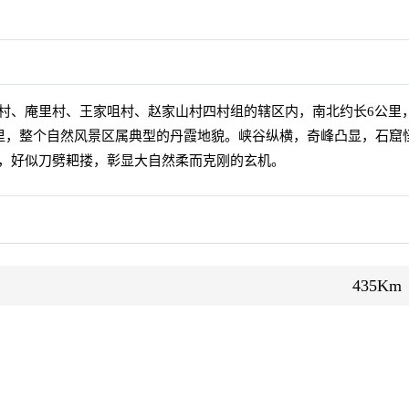
村、庵里村、王家咀村、赵家山村四村组的辖区内，南北约长6公里
公里，整个自然风景区属典型的丹霞地貌。峡谷纵横，奇峰凸显，石窟
，好似刀劈耙搂，彰显大自然柔而克刚的玄机。
435Km