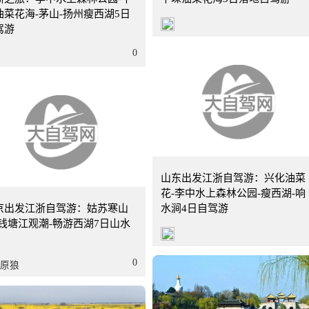
油菜花海-茅山-扬州瘦西湖5日
驾游
0
山东
7天
山东出发江浙自驾游：兴化油菜
花-李中水上森林公园-瘦西湖-响
京出发江浙自驾游：姑苏寒山
水涧4日自驾游
-钱塘江观潮-畅游西湖7日山水
0
原狼