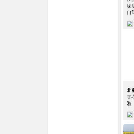
垛
自
北京
北
寺
游