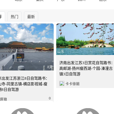
荐
热门
最新
山东
济南出发江苏3日赏花自驾路书
8天
高邮湖-扬州瘦西湖-个园-溱潼古
镇3日自驾游
京出发江苏浙江8日自驾路书：
卡卡徐姐
山寺-同里古镇-横店影视城-瘦
湖8日自驾游
0
原狼