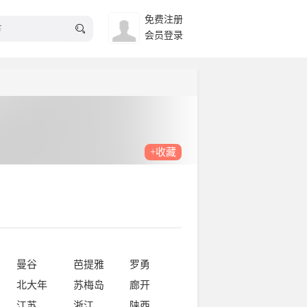
免费注册
会员登录
+收藏
曼谷
芭提雅
罗勇
北大年
苏梅岛
廊开
江苏
浙江
陕西