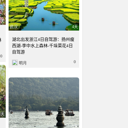
4天
武汉
4天
湖北出发浙江4日自驾游：扬州瘦
林
西湖-李中水上森林-千垛菜花4日
自驾游
0
0
明月
4天
山东
5天