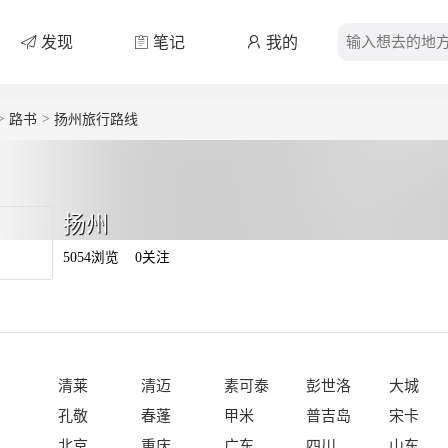
发现
笔记
我的
>
路书
>
扬州旅行路线
扬州
5054浏览
0关注
发地：
清莱
清迈
素可泰
彭世洛
大城
孔敬
春蓬
甲米
普吉岛
宋卡
北京
重庆
广东
四川
山东