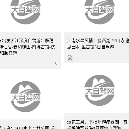
8天
北京
东出发浙江深度自驾游：雁荡
江南水墨风情：瘦西湖-金山寺-
-神仙居-云和梯田-南浔古镇-杭
思园-同里古镇5日自驾游
西湖8日游
0
北京
5天
烟花三月，下扬州游瘦西湖，赏
浙之旅：李中水上森林公园-千
千垛油菜花海3日落地自驾游