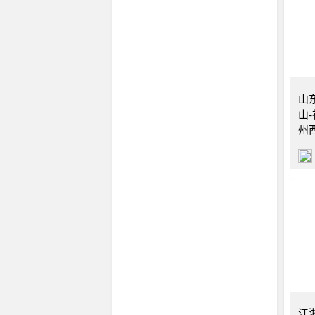
山东
山
山
州
北京
江