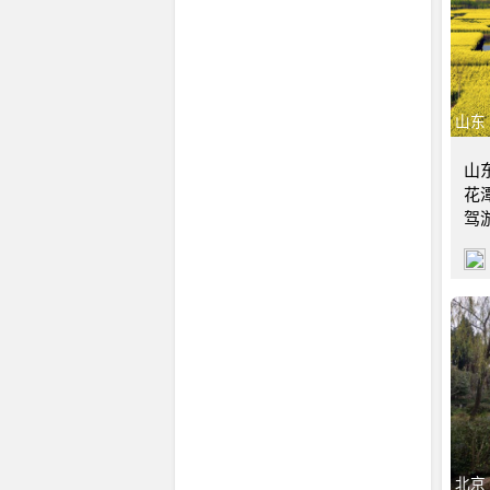
山东
山
花
驾
北京