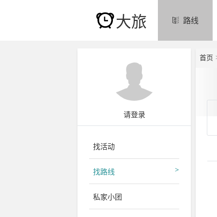
大旅
路线
首页
请登录
找活动
找路线
出
私家小团