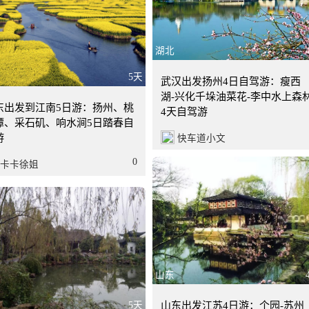
湖北
5天
武汉出发扬州4日自驾游：瘦西
湖-兴化千垛油菜花-李中水上森
东出发到江南5日游：扬州、桃
4天自驾游
潭、采石矶、响水涧5日踏春自
游
快车道小文
0
卡卡徐姐
山东
5天
山东出发江苏4日游：个园-苏州