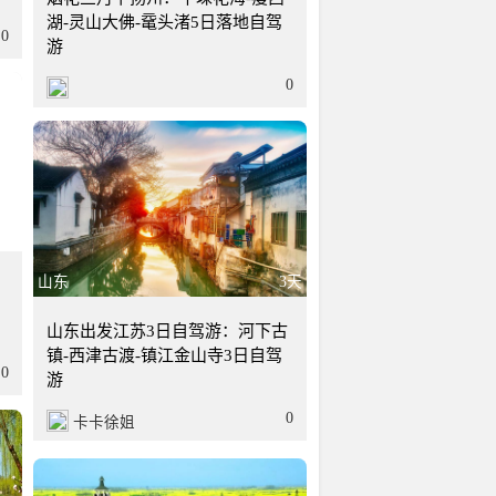
湖-灵山大佛-鼋头渚5日落地自驾
0
游
0
4天
山东
3天
山东出发江苏3日自驾游：河下古
镇-西津古渡-镇江金山寺3日自驾
0
游
0
卡卡徐姐