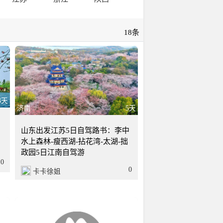
18条
3天
济南
5天
：
山东出发江苏5日自驾路书：李中
水上森林-瘦西湖-拈花湾-太湖-拙
政园5日江南自驾游
0
0
卡卡徐姐