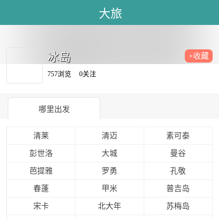
大旅
冰岛
+收藏
757浏览
0关注
哪里出发
清莱
清迈
素可泰
彭世洛
大城
曼谷
芭提雅
罗勇
孔敬
春蓬
甲米
普吉岛
宋卡
北大年
苏梅岛