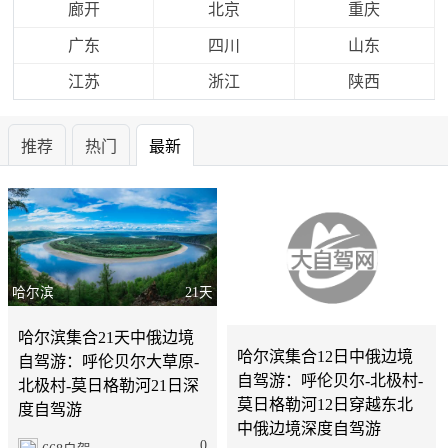
廊开
北京
重庆
广东
四川
山东
江苏
浙江
陕西
推荐
热门
最新
哈尔滨
21天
哈尔滨
12天
哈尔滨集合21天中俄边境
哈尔滨集合12日中俄边境
自驾游：呼伦贝尔大草原-
自驾游：呼伦贝尔-北极村-
北极村-莫日格勒河21日深
莫日格勒河12日穿越东北
度自驾游
中俄边境深度自驾游
0