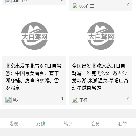
668自驾
0
668自驾
北京
7天
11天
北京出发东北雪乡7日自驾
全国出发北欧冰岛11日自
游：中国最美雪乡、查干
驾游：维克黑沙滩-杰古沙
湖冬捕、虎峰岭雾淞、雪
龙冰湖-米湖温泉-草帽山奇
乡温泉
幻星球自驾游
0
0
lily
丁楠
发现
路线
笔记
会员
我的